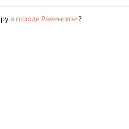
иру
в городе Раменское
?