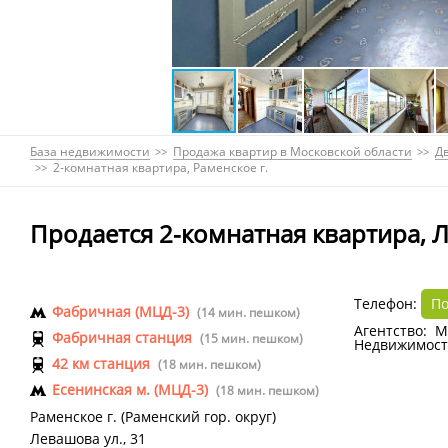
База недвижимости
Продажа квартир в Московской области
Д
2-комнатная квартира, Раменское г.
Продается 2-комнатная квартира, Л
Телефон:
По
Фабричная (МЦД-3)
(14 мин. пешком)
Агентство: М
Фабричная станция
(15 мин. пешком)
Недвижимост
42 км станция
(18 мин. пешком)
Есенинская м. (МЦД-3)
(18 мин. пешком)
Раменское г.
(
Раменский гор. округ
)
Левашова ул.
,
31