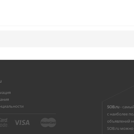
u
мация
вания
нциальности
SOB.ru
- самый
с наиболее по
объявлений н
SOB.ru можно 