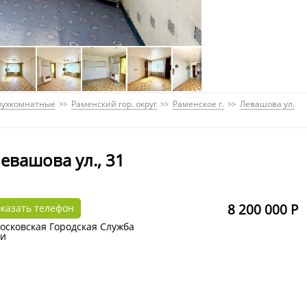
вухкомнатные
Раменский гор. округ
Раменское г.
Левашова ул.
евашова ул., 31
8 200 000 Р
казать телефон
осковская Городская Служба
и