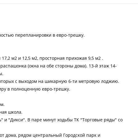
жностью перепланировки в евро-трешку.
7,2 м2 и 12,5 м2, просторная прихожая 9,5 м2 .
спашонка (окна на обе стороны дома). 13-й этаж 14-
ы.
 которых с выходом на шикарную 6-ти метровую лоджию.
иру в полноценную евро-трешку.
м.
ная школа.
ь" и "Дикси". В паре минут ходьбы ТК "Торговые ряды" со
от дома, рядом центральный Городской парк и