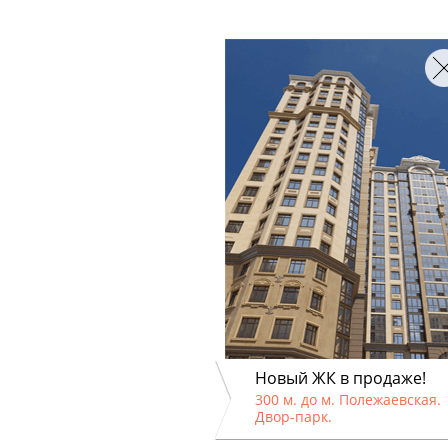
Новый ЖК в продаже!
300 м. до м. Полежаевская.
Двор-парк.