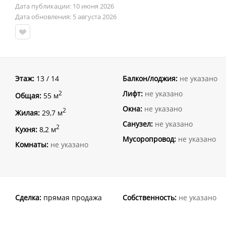
Дата публикации: 10 июня 2026
Дата обновления: 5 августа 2026
Этаж:
13 / 14
Балкон/лоджия:
не указано
Лифт:
не указано
2
Общая:
55 м
Окна:
не указано
2
Жилая:
29,7 м
Санузел:
не указано
2
Кухня:
8,2 м
Мусоропровод:
не указано
Комнаты:
не указано
Сделка:
прямая продажа
Собственность:
не указано