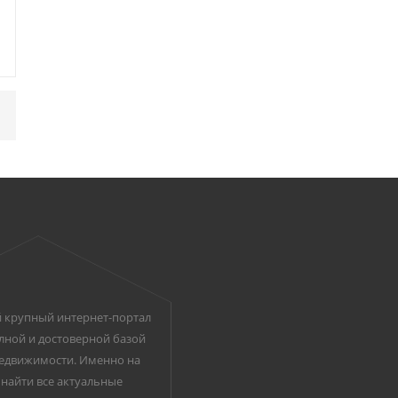
 крупный интернет-портал
лной и достоверной базой
едвижимости. Именно на
найти все актуальные