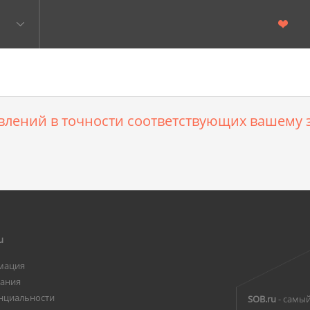
влений в точности соответствующих вашему з
u
мация
вания
нциальности
SOB.ru
- самый