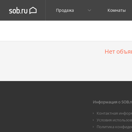
Продажа
Комнаты
Нет объя
Информация о SOB.r
Контактная инфор
Условия использо
Политика конфиде