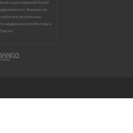
лной и достоверной базой
едвижимости. Именно на
найти все актуальные
по недвижимости Москвы и
бласти.