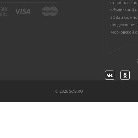
с наиболее по
объявлений н
SOB.ru можно 
предложения 
Московской о
©
2026 SOB.RU