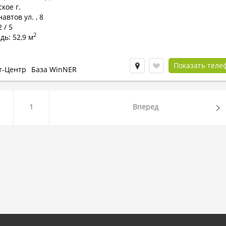
кое г.
автов ул.
,
8
 / 5
2
ь: 52,9 м
Показать теле
т-Центр
База WinNER
1
Вперед