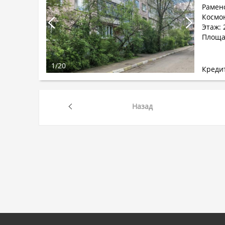
Раменс
Космон
Этаж: 2
Площад
1
/
20
Креди
Назад