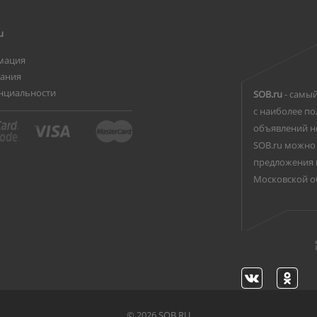
u
мация
вания
нциальности
SOB.ru
- самый
с наиболее по
объявлений н
SOB.ru можно 
предложения 
Московской о
©
2026 SOB.RU